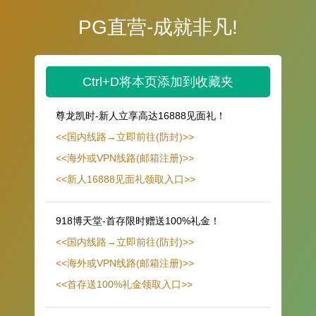
PG直营-成就非凡!
Ctrl+D将本页添加到收藏夹
尊龙凯时-新人立享高达16888见面礼！
<<国内线路→立即前往(防封)>>
<<海外或VPN线路(邮箱注册)>>
<<新人16888见面礼领取入口>>
918博天堂-首存限时赠送100%礼金！
<<国内线路→立即前往(防封)>>
<<海外或VPN线路(邮箱注册)>>
<<首存送100%礼金领取入口>>