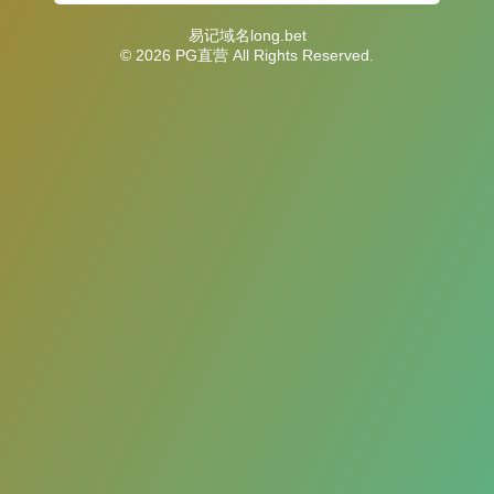
易记域名long.bet
© 2026 PG直营 All Rights Reserved.